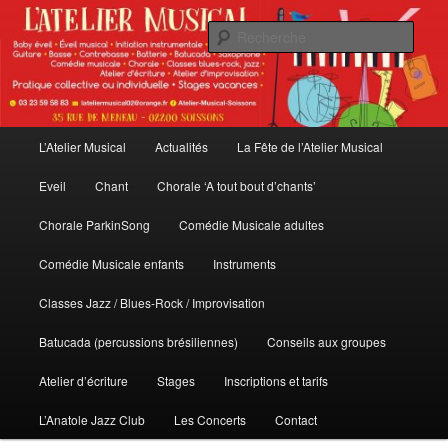
Aller
Aller
au
au
Rech
contenu
contenu
principal
secondaire
L'Atelier Musical
Menu
L’Atelier Musical
Actualités
La Fête de l’Atelier Musical
principal
Eveil
Chant
Chorale ‘A tout bout d’chants’
Chorale ParkinSong
Comédie Musicale adultes
Comédie Musicale enfants
Instruments
Classes Jazz / Blues-Rock / Improvisation
Batucada (percussions brésiliennes)
Conseils aux groupes
Atelier d’écriture
Stages
Inscriptions et tarifs
L’Anatole Jazz Club
Les Concerts
Contact