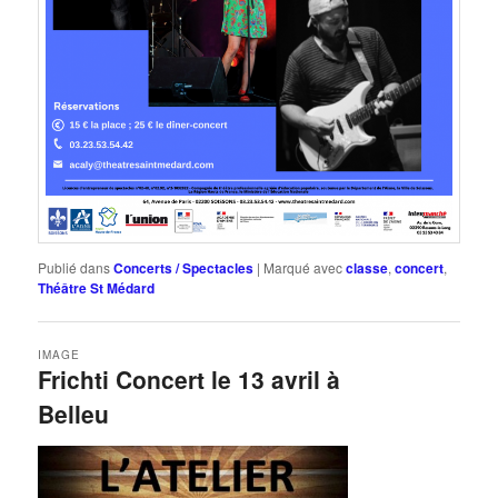
Publié dans
Concerts / Spectacles
|
Marqué avec
classe
,
concert
,
Théâtre St Médard
IMAGE
Frichti Concert le 13 avril à
Belleu