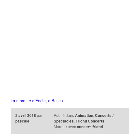
La marmite d’Eddie, à Belleu
2 avril 2018
par
Publié dans
Animation
,
Concerts /
pascale
Spectacles
,
Frichti Concerts
Marqué avec
concert
,
frichti