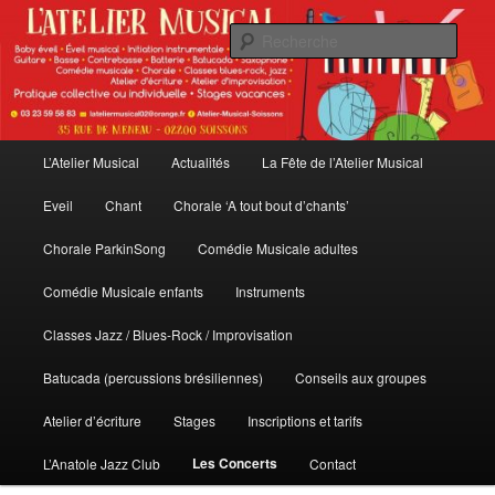
Aller
au
Rech
contenu
principal
L'Atelier Musical
Menu
L’Atelier Musical
Actualités
La Fête de l’Atelier Musical
principal
Eveil
Chant
Chorale ‘A tout bout d’chants’
Chorale ParkinSong
Comédie Musicale adultes
Comédie Musicale enfants
Instruments
Classes Jazz / Blues-Rock / Improvisation
Batucada (percussions brésiliennes)
Conseils aux groupes
Atelier d’écriture
Stages
Inscriptions et tarifs
Les Concerts
L’Anatole Jazz Club
Contact