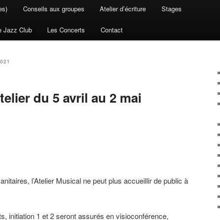
es)
Conseils aux groupes
Atelier d’écriture
Stages
e Jazz Club
Les Concerts
Contact
2021
elier du 5 avril au 2 mai
itaires, l’Atelier Musical ne peut plus accueillir de public à
, initiation 1 et 2 seront assurés en visioconférence,