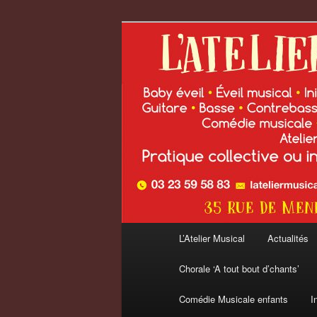
Aller
Aller
au
au
contenu
contenu
L'Atelier Musi
principal
secondaire
Menu
L’Atelier Musical
Actualités
principal
Chorale ‘A tout bout d’chants’
Comédie Musicale enfants
I