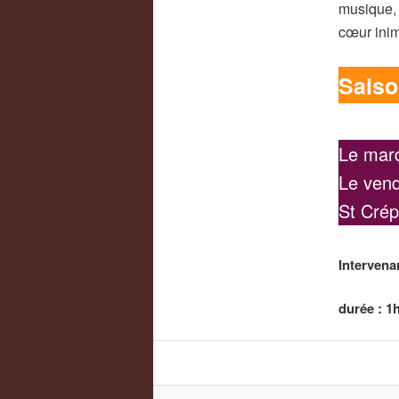
musique, 
cœur inim
Saiso
Le mard
Le vend
St Crép
Intervena
durée : 1