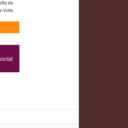
effe de
s-Votte
ocial