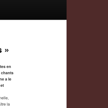
s »
stes en
 chants
e a le
 et
nelle,
tre la