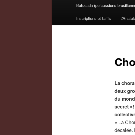
Batucada (percussions brésilienn
Inscriptions et tarifs
L’Anatol
Cho
La chora
deux grou
du monde
secret »
!
collecti
« La Chor
décalée. 