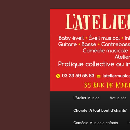
Aller
au
contenu
L'Atelier Musi
principal
Menu
L’Atelier Musical
Actualités
principal
Chorale ‘A tout bout d’chants’
Comédie Musicale enfants
I