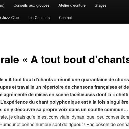
es)
Conseils aux groupes
Atelier d’écriture
Stages
e Jazz Club
Les Concerts
Contact
rale « A tout bout d’chant
le « A tout bout d’chants » réunit une quarantaine de chori
pes et travaille un répertoire de
chansons françaises et de
 agrémenté de mises en scène facétieuses dont la « cheffin
 L’expérience du chant polyphonique est à la fois singulière
ve; on y découvre sa propre voix dans un souffle commun…
ale, je dirais qu’elle est conviviale, dynamique, peu convention
Humour et bonne humeur sont de rigueur ! Pas besoin de connaî