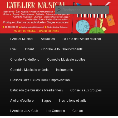
Aller
au
Rech
contenu
principal
L'Atelier Musical
Menu
L’Atelier Musical
Actualités
La Fête de l’Atelier Musical
principal
Eveil
Chant
Chorale ‘A tout bout d’chants’
Chorale ParkinSong
Comédie Musicale adultes
Comédie Musicale enfants
Instruments
Classes Jazz / Blues-Rock / Improvisation
Batucada (percussions brésiliennes)
Conseils aux groupes
Atelier d’écriture
Stages
Inscriptions et tarifs
L’Anatole Jazz Club
Les Concerts
Contact