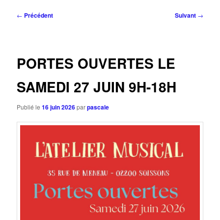
Navigation
←
Précédent
Suivant
→
des
articles
PORTES OUVERTES LE
SAMEDI 27 JUIN 9H-18H
Publié le
16 juin 2026
par
pascale