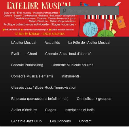
Aller
au
Rech
contenu
principal
L'Atelier Musical
Menu
L’Atelier Musical
Actualités
La Fête de l’Atelier Musical
principal
Eveil
Chant
Chorale ‘A tout bout d’chants’
Chorale ParkinSong
Comédie Musicale adultes
Comédie Musicale enfants
Instruments
Classes Jazz / Blues-Rock / Improvisation
Batucada (percussions brésiliennes)
Conseils aux groupes
Atelier d’écriture
Stages
Inscriptions et tarifs
L’Anatole Jazz Club
Les Concerts
Contact