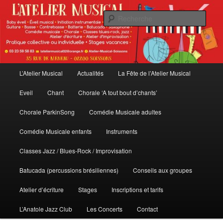
Aller
au
Rech
contenu
principal
L'Atelier Musical
Menu
L’Atelier Musical
Actualités
La Fête de l’Atelier Musical
principal
Eveil
Chant
Chorale ‘A tout bout d’chants’
Chorale ParkinSong
Comédie Musicale adultes
Comédie Musicale enfants
Instruments
Classes Jazz / Blues-Rock / Improvisation
Batucada (percussions brésiliennes)
Conseils aux groupes
Atelier d’écriture
Stages
Inscriptions et tarifs
L’Anatole Jazz Club
Les Concerts
Contact