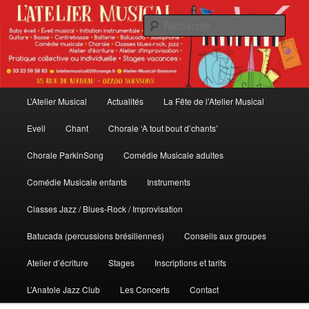
Aller
au
Rech
contenu
principal
L'Atelier Musical
Menu
L’Atelier Musical
Actualités
La Fête de l’Atelier Musical
principal
Eveil
Chant
Chorale ‘A tout bout d’chants’
Chorale ParkinSong
Comédie Musicale adultes
Comédie Musicale enfants
Instruments
Classes Jazz / Blues-Rock / Improvisation
Batucada (percussions brésiliennes)
Conseils aux groupes
Atelier d’écriture
Stages
Inscriptions et tarifs
L’Anatole Jazz Club
Les Concerts
Contact