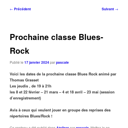
Navigation
←
Précédent
Suivant
→
des
articles
Prochaine classe Blues-
Rock
Publié le
17 janvier 2024
par
pascale
Voici les dates de la prochaine classe Blues Rock animé par
Thomas Grasset
Les jeudis , de 19 à 21h
les 8 et 22 février – 21 mars – 4 et 18 avril – 23 mai (session
d’enregistrement)
Avis à ceux qui veulent jouer en groupe des reprises des
répertoires Blues/Rock !
Ce contenu a été publié dans
Ateliers
par
pascale
. Mettez-le en