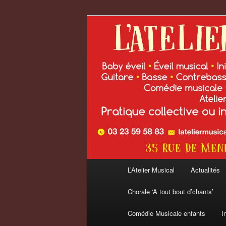
Aller
au
contenu
L'Atelier Musi
principal
Menu
L’Atelier Musical
Actualités
principal
Chorale ‘A tout bout d’chants’
Comédie Musicale enfants
I