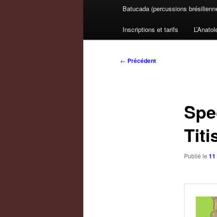
Batucada (percussions brésilienn
Inscriptions et tarifs
L’Anatol
Navigation
←
Précédent
des
articles
Spe
Titi
Publié le
11 