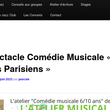
es)
Conseils aux groupes
Atelier d’écriture
Stages
e Jazz Club
Les Concerts
Contact
ctacle Comédie Musicale «
s Parisiens »
juin 2023
par
pascale