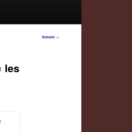
Suivant
→
 les