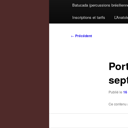
Batucada (percussions brésilienn
Inscriptions et tarifs
L’Anatol
Navigation
←
Précédent
des
articles
Port
sep
Publié le
16 
Ce contenu 