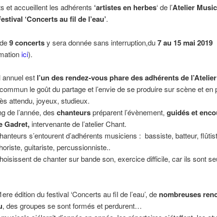
s et accueillent les adhérents
‘artistes en herbes
‘ de l’
Atelier Music
estival ‘Concerts au fil de l’eau’
.
 de
9 concerts
y sera donnée sans interruption,du
7 au 15 mai 2019
mation
ici
).
l annuel est
l’un des rendez-vous phare des adhérents de l’Atelie
 commun le goût du partage et l’envie de se produire sur scène et en p
s attendu, joyeux, studieux.
ng de l’année, des
chanteurs
préparent l’évènement,
guidés et enco
e Gadret,
intervenante de l’atelier Chant.
hanteurs s’entourent d’adhérents musiciens : bassiste, batteur, flûtis
horiste, guitariste, percussionniste..
hoisissent de chanter sur bande son, exercice difficile, car ils sont se
ere édition du festival ‘Concerts au fil de l’eau’, de
nombreuses renc
u
, des groupes se sont formés et perdurent…