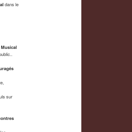
al
dans le
r Musical
ublic..
uragés
te,
uls sur
ontres