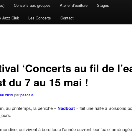
es)
Conseils aux groupes
Atelier d’écriture
Stages
e Jazz Club
Les Concerts
Contact
ival ‘Concerts au fil de l’e
t du 7 au 15 mai !
mai 2019
par
pascale
’an, au printemps, la péniche «
Nadboat
» fait une halte à Soissons p
 jours.
mandine, qui vivent à bord toute l’année ouvrent leur ‘cale’ aménagée