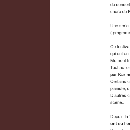
de concert
cadre du
F
Une série
( program
Ce festiva
qui ont en
Moment trè
Tout au lo
par
Karin
Certains c
pianiste, c
D’autres c
scène..
Depuis la 1
ont eu lie