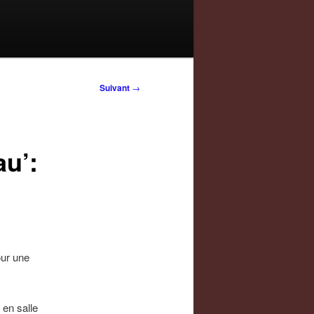
Suivant
→
au’:
our une
 en salle