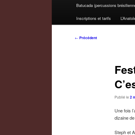
Batucada (percussions brésilienn
Inscriptions et tarifs
L’Anatol
Navigation
←
Précédent
des
articles
Fest
C’es
Publié le
2 
Une fois l
dizaine de
Steph et A