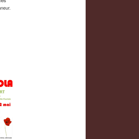
yles
nneur.