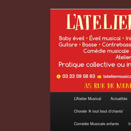
Aller
au
contenu
L'Atelier Musi
principal
Menu
L’Atelier Musical
Actualités
principal
Chorale ‘A tout bout d’chants’
Comédie Musicale enfants
I