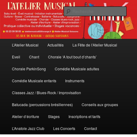
Aller
au
Rech
contenu
principal
L'Atelier Musical
Menu
L’Atelier Musical
Actualités
La Fête de l’Atelier Musical
principal
Eveil
Chant
Chorale ‘A tout bout d’chants’
Chorale ParkinSong
Comédie Musicale adultes
Comédie Musicale enfants
Instruments
Classes Jazz / Blues-Rock / Improvisation
Batucada (percussions brésiliennes)
Conseils aux groupes
Atelier d’écriture
Stages
Inscriptions et tarifs
L’Anatole Jazz Club
Les Concerts
Contact