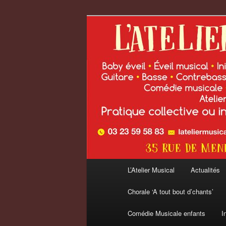
Aller
au
contenu
L'Atelier Musi
principal
Menu
L’Atelier Musical
Actualités
principal
Chorale ‘A tout bout d’chants’
Comédie Musicale enfants
I