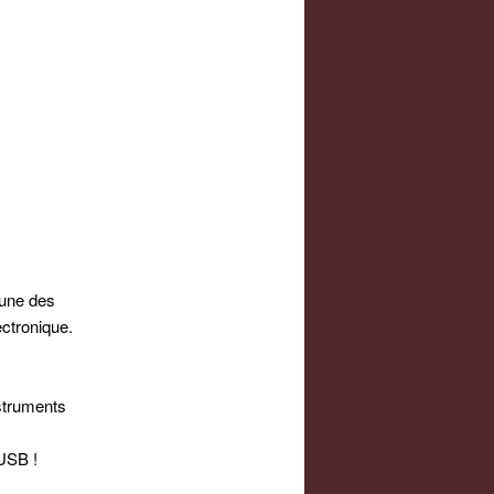
’une des
ectronique.
struments
 USB !