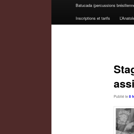
Batucada (percussions brésilienn
Inscriptions et tarifs
L’Anatol
Navigation
des
articles
Sta
ass
Publié le
8 f