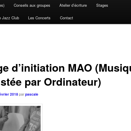
es)
Conseils aux groupes
Atelier d’écriture
Stages
e Jazz Club
Les Concerts
Contact
ge d’initiation MAO (Musiq
istée par Ordinateur)
évrier 2018
par
pascale