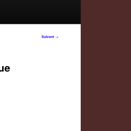
Suivant
→
ue