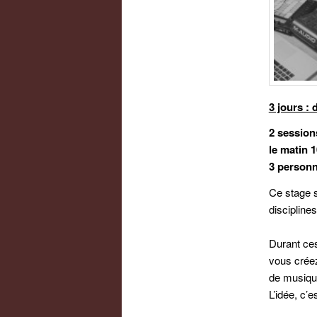
3 jours :
d
2 session
le matin 
3 personn
Ce stage s
discipline
Durant ces
vous créez
de musiqu
L’idée, c’