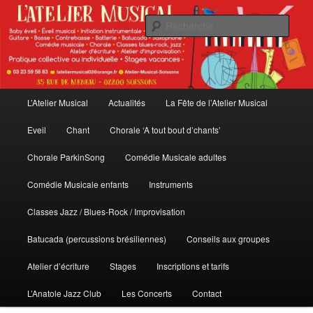
Aller
Aller
au
au
Rech
contenu
contenu
principal
secondaire
L'Atelier Musical
Menu
L’Atelier Musical
Actualités
La Fête de l’Atelier Musical
principal
Eveil
Chant
Chorale ‘A tout bout d’chants’
Chorale ParkinSong
Comédie Musicale adultes
Comédie Musicale enfants
Instruments
Classes Jazz / Blues-Rock / Improvisation
Batucada (percussions brésiliennes)
Conseils aux groupes
Atelier d’écriture
Stages
Inscriptions et tarifs
L’Anatole Jazz Club
Les Concerts
Contact