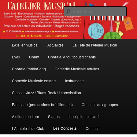
Aller
au
Rech
contenu
principal
L'Atelier Musical
Menu
L’Atelier Musical
Actualités
La Fête de l’Atelier Musical
principal
Eveil
Chant
Chorale ‘A tout bout d’chants’
Chorale ParkinSong
Comédie Musicale adultes
Comédie Musicale enfants
Instruments
Classes Jazz / Blues-Rock / Improvisation
Batucada (percussions brésiliennes)
Conseils aux groupes
Atelier d’écriture
Stages
Inscriptions et tarifs
Les Concerts
L’Anatole Jazz Club
Contact