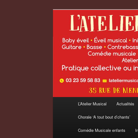
Aller
au
contenu
L'Atelier Musi
principal
Menu
L’Atelier Musical
Actualités
principal
Chorale ‘A tout bout d’chants’
Comédie Musicale enfants
I