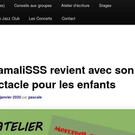
es)
Conseils aux groupes
Atelier d’écriture
Stages
e Jazz Club
Les Concerts
Contact
amaliSSS revient avec son
ctacle pour les enfants
 janvier 2020
par
pascale