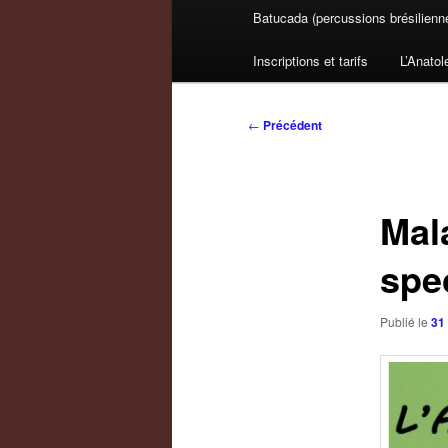
Batucada (percussions brésilienn
Inscriptions et tarifs
L’Anatol
Navigation
←
Précédent
des
articles
Mal
spe
Publié le
31