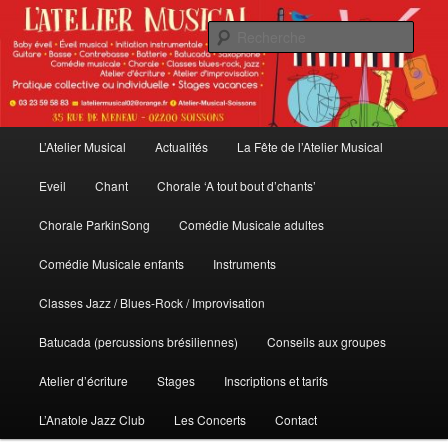
Aller
au
Rech
contenu
principal
L'Atelier Musical
Menu
L’Atelier Musical
Actualités
La Fête de l’Atelier Musical
principal
Eveil
Chant
Chorale ‘A tout bout d’chants’
Chorale ParkinSong
Comédie Musicale adultes
Comédie Musicale enfants
Instruments
Classes Jazz / Blues-Rock / Improvisation
Batucada (percussions brésiliennes)
Conseils aux groupes
Atelier d’écriture
Stages
Inscriptions et tarifs
L’Anatole Jazz Club
Les Concerts
Contact