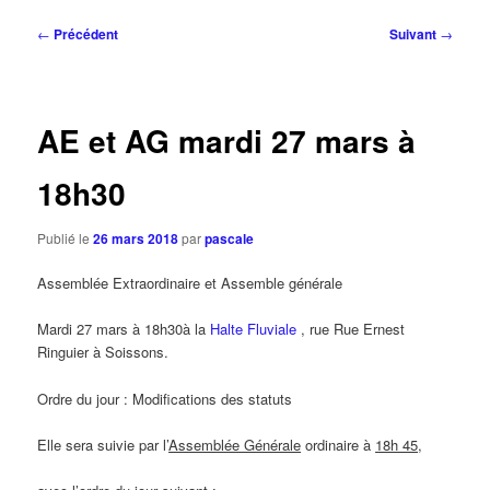
Navigation
←
Précédent
Suivant
→
des
articles
AE et AG mardi 27 mars à
18h30
Publié le
26 mars 2018
par
pascale
Assemblée Extraordinaire et Assemble générale
Mardi 27 mars à 18h30à la
Halte Fluviale
, rue
Rue Ernest
Ringuier à Soissons.
Ordre du jour : Modifications des statuts
Elle sera suivie par l’
Assemblée Générale
ordinaire à
18h 45
,