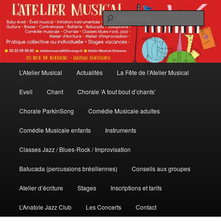
Aller
au
Rech
contenu
principal
L'Atelier Musical
Menu
L’Atelier Musical
Actualités
La Fête de l’Atelier Musical
principal
Eveil
Chant
Chorale ‘A tout bout d’chants’
Chorale ParkinSong
Comédie Musicale adultes
Comédie Musicale enfants
Instruments
Classes Jazz / Blues-Rock / Improvisation
Batucada (percussions brésiliennes)
Conseils aux groupes
Atelier d’écriture
Stages
Inscriptions et tarifs
L’Anatole Jazz Club
Les Concerts
Contact