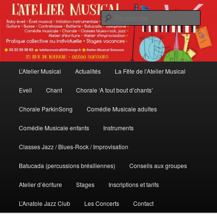
Aller
Aller
au
au
Rech
contenu
contenu
principal
secondaire
L'Atelier Musical
Menu
L’Atelier Musical
Actualités
La Fête de l’Atelier Musical
principal
Eveil
Chant
Chorale ‘A tout bout d’chants’
Chorale ParkinSong
Comédie Musicale adultes
Comédie Musicale enfants
Instruments
Classes Jazz / Blues-Rock / Improvisation
Batucada (percussions brésiliennes)
Conseils aux groupes
Atelier d’écriture
Stages
Inscriptions et tarifs
L’Anatole Jazz Club
Les Concerts
Contact